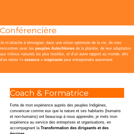
Conférencière
Je m’attache à témoigner, dans une vision optimiste de la vie, de mes
rencontres avec les
peuples Autochtones
de la planète, de leur adaptation
aux milieux naturels les plus hostiles, et d’un autre rapport au monde, afin
d’en retirer l’
« essence » inspirante
pour entreprendre autrement.
Coach & Formatrice
Forte de mon expérience auprès des peuples Indigènes,
convaincue comme eux que la nature et ses habitants (humains
et non-humains) ont beaucoup à nous apprendre, je mets mon
expérience au service des entreprises et organisations, en
accompagnant la
Transformation des dirigeants et des
équipes
.